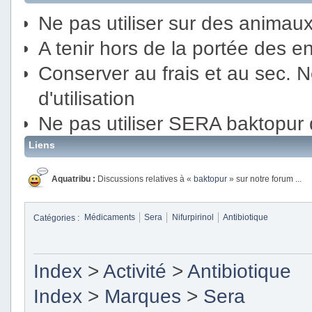
Ne pas utiliser sur des animau
A tenir hors de la portée des 
Conserver au frais et au sec. Ne
d'utilisation
Ne pas utiliser SERA baktopur d
Liens
Aquatribu :
Discussions relatives à «
baktopur
» sur notre forum ...
Catégories
:
Médicaments
Sera
Nifurpirinol
Antibiotique
Index
>
Activité
>
Antibiotique
Index
>
Marques
>
Sera