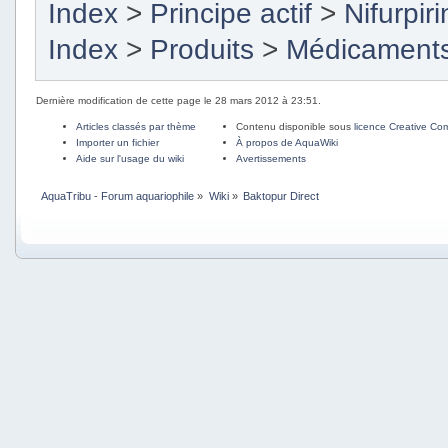
Index
>
Principe actif
>
Nifurpiri
Index
>
Produits
>
Médicament
Dernière modification de cette page le 28 mars 2012 à 23:51.
Articles classés par thème
Contenu disponible sous
licence Creative C
Importer un fichier
À propos de AquaWiki
Aide sur l'usage du wiki
Avertissements
AquaTribu - Forum aquariophile
»
Wiki
»
Baktopur Direct